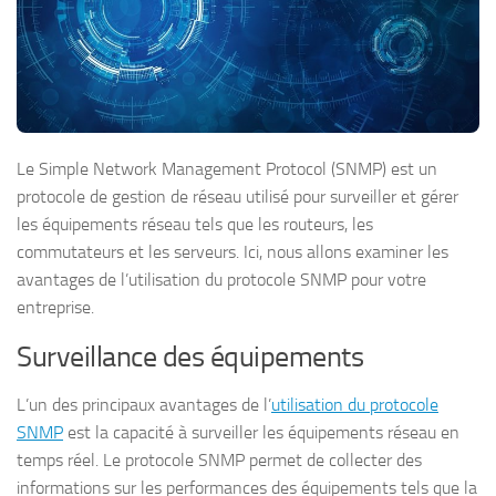
Le Simple Network Management Protocol (SNMP) est un
protocole de gestion de réseau utilisé pour surveiller et gérer
les équipements réseau tels que les routeurs, les
commutateurs et les serveurs. Ici, nous allons examiner les
avantages de l’utilisation du protocole SNMP pour votre
entreprise.
Surveillance des équipements
L’un des principaux avantages de l’
utilisation du protocole
SNMP
est la capacité à surveiller les équipements réseau en
temps réel. Le protocole SNMP permet de collecter des
informations sur les performances des équipements tels que la