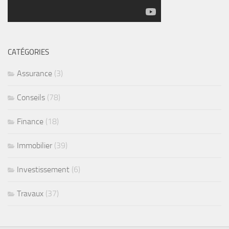
CATÉGORIES
Assurance
(3)
Conseils
(78)
Finance
(18)
Immobilier
(39)
Investissement
(6)
Travaux
(37)