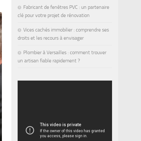
Fabricant de fenêtres PVC : un partenaire
clé pour votre projet de rénovation
Vices cachés immobilier : comprendre ses
droits et les recours à envisager
Plombier à Versailles : comment trouver
un artisan fiable rapidement ?