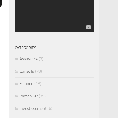
CATÉGORIES
Assurance
(3)
Conseils
(78)
Finance
(18)
Immobilier
(39)
t
Investissement
(6)